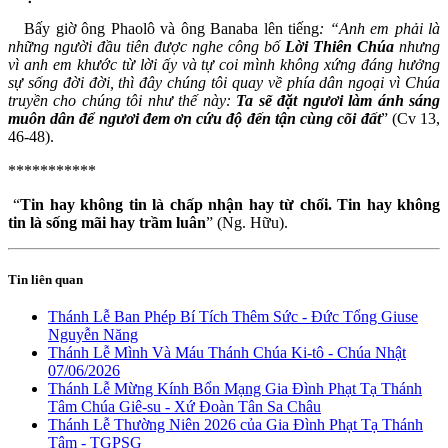
Bấy giờ ông Phaolô và ông Banaba lên tiếng
: “Anh em phải là
những người đầu tiên được nghe công bố
Lời Thiên Chúa
nhưng
vì anh em khước từ lời ấy và tự coi mình không xứng đáng hưởng
sự sống đời đời, thì đây chúng tôi quay về phía dân ngoại vì Chúa
truyền cho chúng tôi như thế này:
Ta sẽ đặt ngươi làm ánh sáng
muôn dân để ngươi đem ơn cứu độ đến tận cùng cõi đất
” (Cv 13,
46-48).
***********
“
Tin hay không tin là chấp nhận hay từ chối. Tin hay không
tin là sống mãi hay trầm luân
” (Ng. Hữu).
Tin liên quan
Thánh Lễ Ban Phép Bí Tích Thêm Sức - Đức Tổng Giuse
Nguyễn Năng
Thánh Lễ Mình Và Máu Thánh Chúa Ki-tô - Chúa Nhật
07/06/2026
Thánh Lễ Mừng Kính Bổn Mạng Gia Đình Phạt Tạ Thánh
Tâm Chúa Giê-su - Xứ Đoàn Tân Sa Châu
Thánh Lễ Thường Niên 2026 của Gia Đình Phạt Tạ Thánh
Tâm - TGPSG