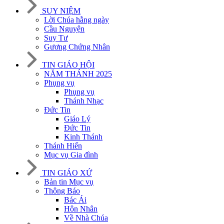
SUY NIỆM
Lời Chúa hằng ngày
Cầu Nguyện
Suy Tư
Gương Chứng Nhân
TIN GIÁO HỘI
NĂM THÁNH 2025
Phụng vụ
Phụng vụ
Thánh Nhạc
Đức Tin
Giáo Lý
Đức Tin
Kinh Thánh
Thánh Hiến
Mục vụ Gia đình
TIN GIÁO XỨ
Bản tin Mục vụ
Thông Báo
Bác Ái
Hôn Nhân
Về Nhà Chúa