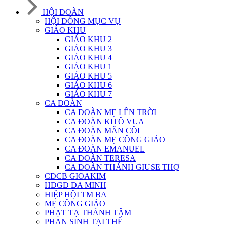
HỘI ĐOÀN
HỘI ĐỒNG MỤC VỤ
GIÁO KHU
GIÁO KHU 2
GIÁO KHU 3
GIÁO KHU 4
GIÁO KHU 1
GIÁO KHU 5
GIÁO KHU 6
GIÁO KHU 7
CA ĐOÀN
CA ĐOÀN MẸ LÊN TRỜI
CA ĐOÀN KITÔ VUA
CA ĐOÀN MÂN CÔI
CA ĐOÀN MẸ CÔNG GIÁO
CA ĐOÀN EMANUEL
CA ĐOÀN TERESA
CA ĐOÀN THÁNH GIUSE THỢ
CĐCB GIOAKIM
HDGĐ ĐA MINH
HIỆP HỘI TM BA
MẸ CÔNG GIÁO
PHẠT TẠ THÁNH TÂM
PHAN SINH TẠI THẾ