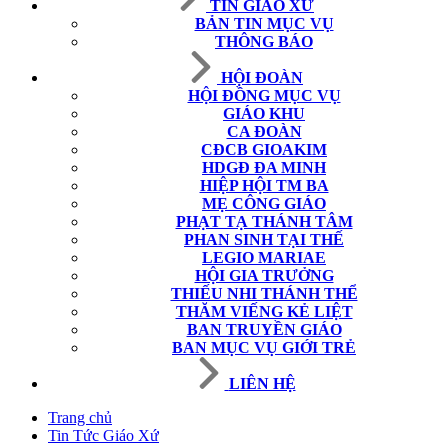
TIN GIÁO XỨ
BẢN TIN MỤC VỤ
THÔNG BÁO
HỘI ĐOÀN
HỘI ĐỒNG MỤC VỤ
GIÁO KHU
CA ĐOÀN
CĐCB GIOAKIM
HDGĐ ĐA MINH
HIỆP HỘI TM BA
MẸ CÔNG GIÁO
PHẠT TẠ THÁNH TÂM
PHAN SINH TẠI THẾ
LEGIO MARIAE
HỘI GIA TRƯỞNG
THIẾU NHI THÁNH THỂ
THĂM VIẾNG KẺ LIỆT
BAN TRUYỀN GIÁO
BAN MỤC VỤ GIỚI TRẺ
LIÊN HỆ
Trang chủ
Tin Tức Giáo Xứ