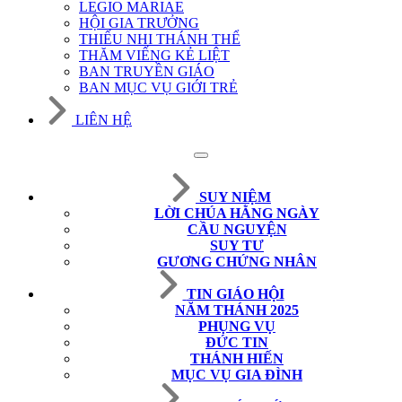
LEGIO MARIAE
HỘI GIA TRƯỞNG
THIẾU NHI THÁNH THỂ
THĂM VIẾNG KẺ LIỆT
BAN TRUYỀN GIÁO
BAN MỤC VỤ GIỚI TRẺ
LIÊN HỆ
SUY NIỆM
LỜI CHÚA HẰNG NGÀY
CẦU NGUYỆN
SUY TƯ
GƯƠNG CHỨNG NHÂN
TIN GIÁO HỘI
NĂM THÁNH 2025
PHỤNG VỤ
ĐỨC TIN
THÁNH HIẾN
MỤC VỤ GIA ĐÌNH