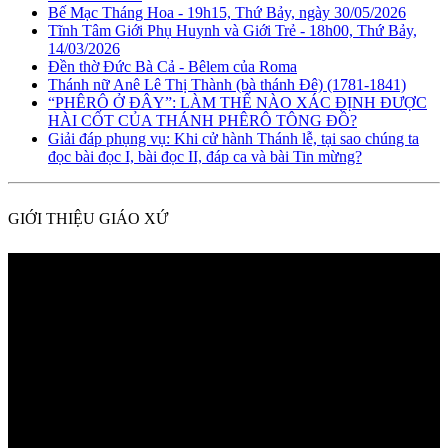
Bế Mạc Tháng Hoa - 19h15, Thứ Bảy, ngày 30/05/2026
Tĩnh Tâm Giới Phụ Huynh và Giới Trẻ - 18h00, Thứ Bảy,
14/03/2026
Đền thờ Đức Bà Cả - Bêlem của Roma
Thánh nữ Anê Lê Thị Thành (bà thánh Đê) (1781-1841)
“PHÊRÔ Ở ĐÂY”: LÀM THẾ NÀO XÁC ĐỊNH ĐƯỢC
HÀI CỐT CỦA THÁNH PHÊRÔ TÔNG ĐỒ?
Giải đáp phụng vụ: Khi cử hành Thánh lễ, tại sao chúng ta
đọc bài đọc I, bài đọc II, đáp ca và bài Tin mừng?
GIỚI THIỆU GIÁO XỨ