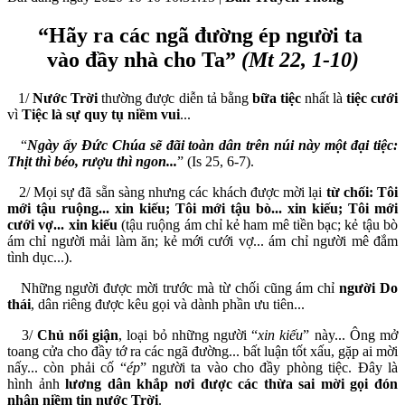
“Hãy ra các ngã đường ép người ta
vào đầy nhà cho Ta”
(Mt 22, 1-10)
1/
Nước Trời
thường được diễn tả bằng
bữa tiệc
nhất là
tiệc cưới
vì
Tiệc là sự quy tụ niềm vui
...
“
Ngày ấy Đức Chúa sẽ đãi toàn dân trên núi này một đại tiệc:
Thịt thì béo, rượu thì ngon...
” (Is 25, 6-7).
2/ Mọi sự đã sẵn sàng nhưng các khách được mời lại
từ chối: Tôi
mới tậu ruộng... xin kiếu; Tôi mới tậu bò... xin kiếu; Tôi mới
cưới vợ... xin kiếu
(tậu ruộng ám chỉ kẻ ham mê tiền bạc; kẻ tậu bò
ám chỉ người mải làm ăn; kẻ mới cưới vợ... ám chỉ người mê đắm
tình dục...).
Những người được mời trước mà từ chối cũng ám chỉ
người Do
thái
, dân riêng được kêu gọi và dành phần ưu tiên...
3/
Chủ nổi giận
, loại bỏ những người “
xin kiếu
” này... Ông mở
toang cửa cho đầy tớ ra các ngã đường... bất luận tốt xấu, gặp ai mời
nấy... còn phải cố “
ép
” người ta vào cho đầy phòng tiệc. Đây là
hình ảnh
lương dân khắp nơi được các thừa sai mời gọi đón
nhận niềm tin nước Trời
.