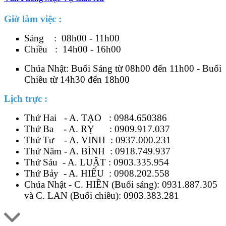
Giờ làm việc :
Sáng : 08h00 - 11h00
Chiều : 14h00 - 16h00
Chúa Nhật: Buổi Sáng từ 08h00 đến 11h00 - Buổi
Chiều từ 14h30 đến 18h00
Lịch trực :
Thứ Hai - A. TẠO :
0984.650386
Thứ Ba - A. RỴ :
0909.917.037
Thứ Tư - A. VINH :
0937.000.231
Thứ Năm - A. BÌNH :
0918.749.937
Thứ Sáu - A. LUẬT :
0903.335.954
Thứ Bảy - A. HIẾU :
0908.202.558
Chúa Nhật - C. HIỀN (Buổi sáng):
0931.887.305
và C. LAN (Buổi chiều):
0903.383.281