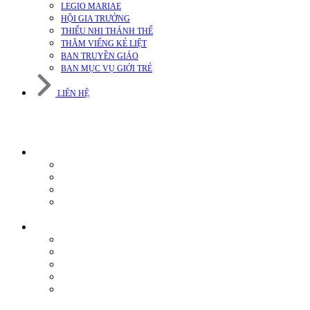
LEGIO MARIAE
HỘI GIA TRƯỞNG
THIẾU NHI THÁNH THỂ
THĂM VIẾNG KẺ LIỆT
BAN TRUYỀN GIÁO
BAN MỤC VỤ GIỚI TRẺ
LIÊN HỆ