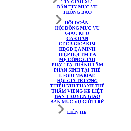
TIN GIÁO XỨ
BẢN TIN MỤC VỤ
THÔNG BÁO
HỘI ĐOÀN
HỘI ĐỒNG MỤC VỤ
GIÁO KHU
CA ĐOÀN
CĐCB GIOAKIM
HDGĐ ĐA MINH
HIỆP HỘI TM BA
MẸ CÔNG GIÁO
PHẠT TẠ THÁNH TÂM
PHAN SINH TẠI THẾ
LEGIO MARIAE
HỘI GIA TRƯỞNG
THIẾU NHI THÁNH THỂ
THĂM VIẾNG KẺ LIỆT
BAN TRUYỀN GIÁO
BAN MỤC VỤ GIỚI TRẺ
LIÊN HỆ