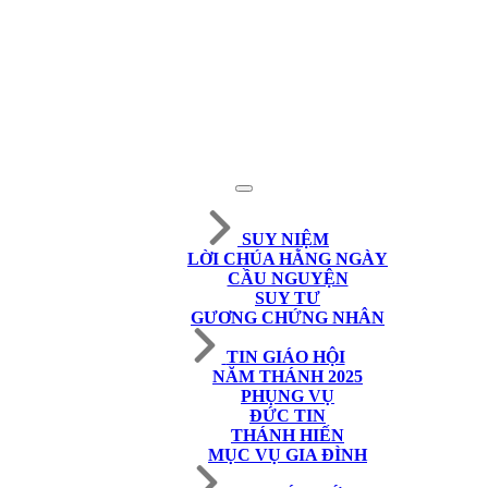
SUY NIỆM
LỜI CHÚA HẰNG NGÀY
CẦU NGUYỆN
SUY TƯ
GƯƠNG CHỨNG NHÂN
TIN GIÁO HỘI
NĂM THÁNH 2025
PHỤNG VỤ
ĐỨC TIN
THÁNH HIẾN
MỤC VỤ GIA ĐÌNH