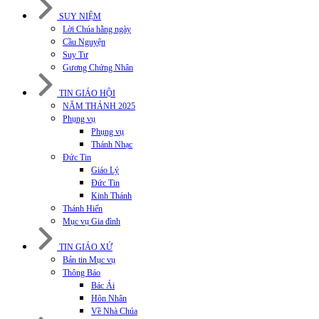
SUY NIỆM
Lời Chúa hằng ngày
Cầu Nguyện
Suy Tư
Gương Chứng Nhân
TIN GIÁO HỘI
NĂM THÁNH 2025
Phụng vụ
Phụng vụ
Thánh Nhạc
Đức Tin
Giáo Lý
Đức Tin
Kinh Thánh
Thánh Hiến
Mục vụ Gia đình
TIN GIÁO XỨ
Bản tin Mục vụ
Thông Báo
Bác Ái
Hôn Nhân
Về Nhà Chúa