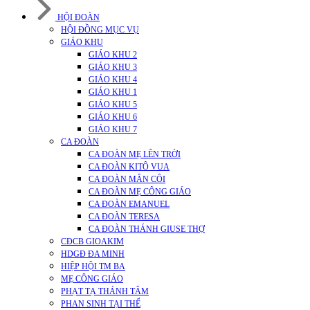
HỘI ĐOÀN
HỘI ĐỒNG MỤC VỤ
GIÁO KHU
GIÁO KHU 2
GIÁO KHU 3
GIÁO KHU 4
GIÁO KHU 1
GIÁO KHU 5
GIÁO KHU 6
GIÁO KHU 7
CA ĐOÀN
CA ĐOÀN MẸ LÊN TRỜI
CA ĐOÀN KITÔ VUA
CA ĐOÀN MÂN CÔI
CA ĐOÀN MẸ CÔNG GIÁO
CA ĐOÀN EMANUEL
CA ĐOÀN TERESA
CA ĐOÀN THÁNH GIUSE THỢ
CĐCB GIOAKIM
HDGĐ ĐA MINH
HIỆP HỘI TM BA
MẸ CÔNG GIÁO
PHẠT TẠ THÁNH TÂM
PHAN SINH TẠI THẾ