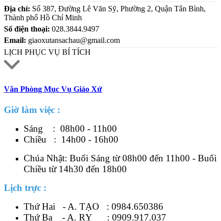
Địa chỉ:
Số 387, Đường Lê Văn Sỹ, Phường 2, Quận Tân Bình,
Thành phố Hồ Chí Minh
Số điện thoại:
028.3844.9497
Email:
giaoxutansachau@gmail.com
LỊCH PHỤC VỤ BÍ TÍCH
Văn Phòng Mục Vụ Giáo Xứ
Giờ làm việc :
Sáng : 08h00 - 11h00
Chiều : 14h00 - 16h00
Chúa Nhật: Buổi Sáng từ 08h00 đến 11h00 - Buổi
Chiều từ 14h30 đến 18h00
Lịch trực :
Thứ Hai - A. TẠO :
0984.650386
Thứ Ba - A. RỴ :
0909.917.037