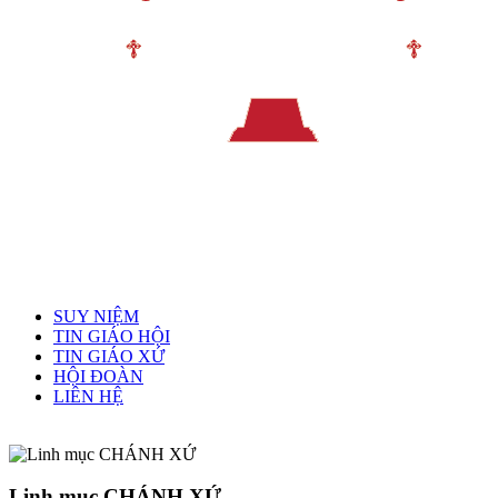
Menu chính
SUY NIỆM
TIN GIÁO HỘI
TIN GIÁO XỨ
HỘI ĐOÀN
LIÊN HỆ
Linh mục quản xứ
Linh mục CHÁNH XỨ