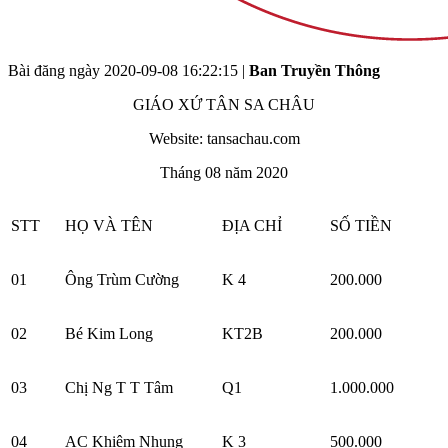
Bài đăng ngày
2020-09-08 16:22:15
|
Ban Truyền Thông
GIÁO XỨ TÂN SA CHÂU
Website: tansachau.com
Tháng 08 năm 2020
STT
HỌ VÀ TÊN
ĐỊA CHỈ
SỐ TIỀN
01
Ông Trùm Cường
K 4
200.000
02
Bé Kim Long
KT2B
200.000
03
Chị Ng T T Tâm
Q1
1.000.000
04
AC Khiêm Nhung
K 3
500.000