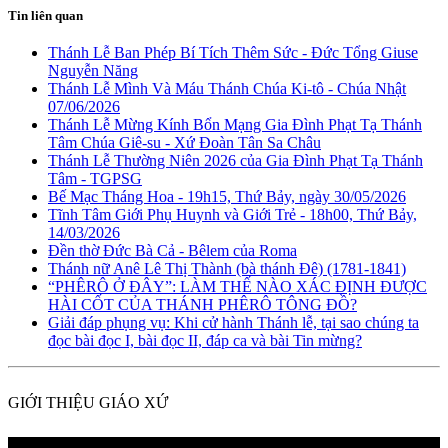
Tin liên quan
Thánh Lễ Ban Phép Bí Tích Thêm Sức - Đức Tổng Giuse
Nguyễn Năng
Thánh Lễ Mình Và Máu Thánh Chúa Ki-tô - Chúa Nhật
07/06/2026
Thánh Lễ Mừng Kính Bổn Mạng Gia Đình Phạt Tạ Thánh
Tâm Chúa Giê-su - Xứ Đoàn Tân Sa Châu
Thánh Lễ Thường Niên 2026 của Gia Đình Phạt Tạ Thánh
Tâm - TGPSG
Bế Mạc Tháng Hoa - 19h15, Thứ Bảy, ngày 30/05/2026
Tĩnh Tâm Giới Phụ Huynh và Giới Trẻ - 18h00, Thứ Bảy,
14/03/2026
Đền thờ Đức Bà Cả - Bêlem của Roma
Thánh nữ Anê Lê Thị Thành (bà thánh Đê) (1781-1841)
“PHÊRÔ Ở ĐÂY”: LÀM THẾ NÀO XÁC ĐỊNH ĐƯỢC
HÀI CỐT CỦA THÁNH PHÊRÔ TÔNG ĐỒ?
Giải đáp phụng vụ: Khi cử hành Thánh lễ, tại sao chúng ta
đọc bài đọc I, bài đọc II, đáp ca và bài Tin mừng?
GIỚI THIỆU GIÁO XỨ