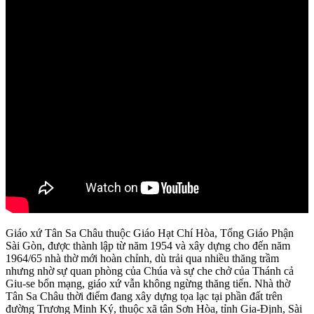
Giáo xứ Tân Sa Châu thuộc Giáo Hạt Chí Hòa, Tổng Giáo Phận
Sài Gòn, được thành lập từ năm 1954 và xây dựng cho đến năm
1964/65 nhà thờ mới hoàn chỉnh, dù trải qua nhiều thăng trầm
nhưng nhờ sự quan phòng của Chúa và sự che chở của Thánh cả
Giu-se bổn mạng, giáo xứ vẫn không ngừng thăng tiến. Nhà thờ
Tân Sa Châu thời điểm đang xây dựng tọa lạc tại phần đất trên
đường Trương Minh Ký, thuộc xã tân Sơn Hòa, tỉnh Gia-Định, Sài