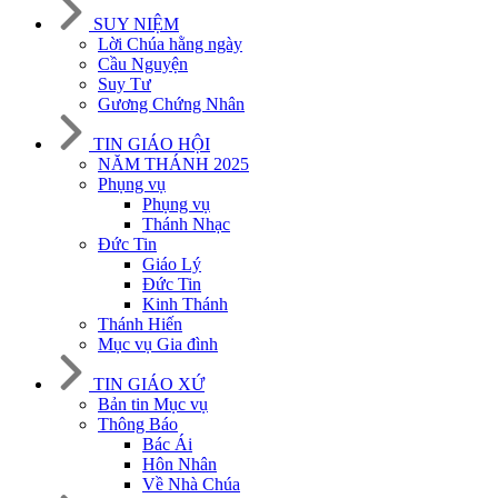
SUY NIỆM
Lời Chúa hằng ngày
Cầu Nguyện
Suy Tư
Gương Chứng Nhân
TIN GIÁO HỘI
NĂM THÁNH 2025
Phụng vụ
Phụng vụ
Thánh Nhạc
Đức Tin
Giáo Lý
Đức Tin
Kinh Thánh
Thánh Hiến
Mục vụ Gia đình
TIN GIÁO XỨ
Bản tin Mục vụ
Thông Báo
Bác Ái
Hôn Nhân
Về Nhà Chúa