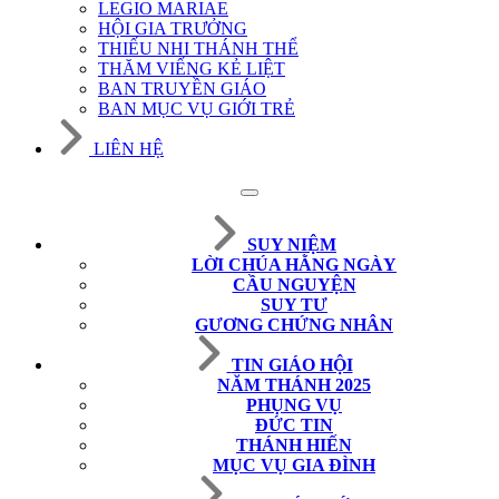
LEGIO MARIAE
HỘI GIA TRƯỞNG
THIẾU NHI THÁNH THỂ
THĂM VIẾNG KẺ LIỆT
BAN TRUYỀN GIÁO
BAN MỤC VỤ GIỚI TRẺ
LIÊN HỆ
SUY NIỆM
LỜI CHÚA HẰNG NGÀY
CẦU NGUYỆN
SUY TƯ
GƯƠNG CHỨNG NHÂN
TIN GIÁO HỘI
NĂM THÁNH 2025
PHỤNG VỤ
ĐỨC TIN
THÁNH HIẾN
MỤC VỤ GIA ĐÌNH