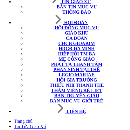
TIN GIÁO XỨ
BẢN TIN MỤC VỤ
THÔNG BÁO
HỘI ĐOÀN
HỘI ĐỒNG MỤC VỤ
GIÁO KHU
CA ĐOÀN
CĐCB GIOAKIM
HDGĐ ĐA MINH
HIỆP HỘI TM BA
MẸ CÔNG GIÁO
PHẠT TẠ THÁNH TÂM
PHAN SINH TẠI THẾ
LEGIO MARIAE
HỘI GIA TRƯỞNG
THIẾU NHI THÁNH THỂ
THĂM VIẾNG KẺ LIỆT
BAN TRUYỀN GIÁO
BAN MỤC VỤ GIỚI TRẺ
LIÊN HỆ
Trang chủ
Tin Tức Giáo Xứ