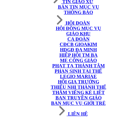
TIN GIÁO XỨ
BẢN TIN MỤC VỤ
THÔNG BÁO
HỘI ĐOÀN
HỘI ĐỒNG MỤC VỤ
GIÁO KHU
CA ĐOÀN
CĐCB GIOAKIM
HDGĐ ĐA MINH
HIỆP HỘI TM BA
MẸ CÔNG GIÁO
PHẠT TẠ THÁNH TÂM
PHAN SINH TẠI THẾ
LEGIO MARIAE
HỘI GIA TRƯỞNG
THIẾU NHI THÁNH THỂ
THĂM VIẾNG KẺ LIỆT
BAN TRUYỀN GIÁO
BAN MỤC VỤ GIỚI TRẺ
LIÊN HỆ