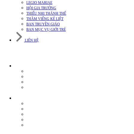
LEGIO MARIAE
HỘI GIA TRƯỞNG
THIẾU NHI THÁNH THỂ
THĂM VIẾNG KẺ LIỆT
BAN TRUYỀN GIÁO
BAN MỤC VỤ GIỚI TRẺ
LIÊN HỆ