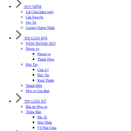
SUY NIỆM
Lời Chúa hằng ngày
Cầu Nguyện
Suy Tư
Gương Chứng Nhân
TIN GIÁO HỘI
NĂM THÁNH 2025
Phụng vụ
Phụng vụ
Thánh Nhạc
Đức Tin
Giáo Lý
Đức Tin
Kinh Thánh
Thánh Hiến
Mục vụ Gia đình
TIN GIÁO XỨ
Bản tin Mục vụ
Thông Báo
Bác Ái
Hôn Nhân
Về Nhà Chúa