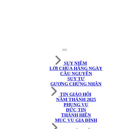
SUY NIỆM
LỜI CHÚA HẰNG NGÀY
CẦU NGUYỆN
SUY TƯ
GƯƠNG CHỨNG NHÂN
TIN GIÁO HỘI
NĂM THÁNH 2025
PHỤNG VỤ
ĐỨC TIN
THÁNH HIẾN
MỤC VỤ GIA ĐÌNH