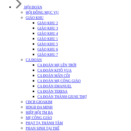
HỘI ĐOÀN
HỘI ĐỒNG MỤC VỤ
GIÁO KHU
GIÁO KHU 2
GIÁO KHU 3
GIÁO KHU 4
GIÁO KHU 1
GIÁO KHU 5
GIÁO KHU 6
GIÁO KHU 7
CA ĐOÀN
CA ĐOÀN MẸ LÊN TRỜI
CA ĐOÀN KITÔ VUA
CA ĐOÀN MÂN CÔI
CA ĐOÀN MẸ CÔNG GIÁO
CA ĐOÀN EMANUEL
CA ĐOÀN TERESA
CA ĐOÀN THÁNH GIUSE THỢ
CĐCB GIOAKIM
HDGĐ ĐA MINH
HIỆP HỘI TM BA
MẸ CÔNG GIÁO
PHẠT TẠ THÁNH TÂM
PHAN SINH TẠI THẾ